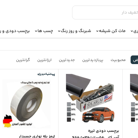
ری
مات کن شیشه
شبرنگ و روز رنگ
چسب ها
برچسب دودی و 
ض
محبوبیت
پربازدیدترین
جدیدترین
ارزانترین
گرانترین
پیشنهاد ویژه
برچسب دودی تیره
ترمز پله نواری چسبدار
آمریکایی50سانت30متر60%