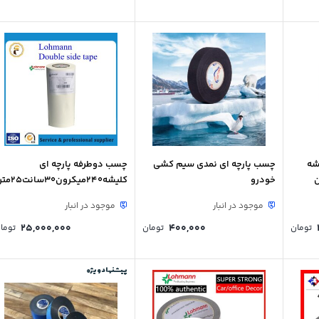
شه
چسب پارچه ای نمدی سیم کشی
چسب دوطرفه پارچه ای
خودرو
کلیشه240میکرون30سانت25م
لوهمن آلمان
موجود در انبار
موجود در انبار
25,000,000
400,000
تومان
تومان
توما
پیشنهاد ویژه