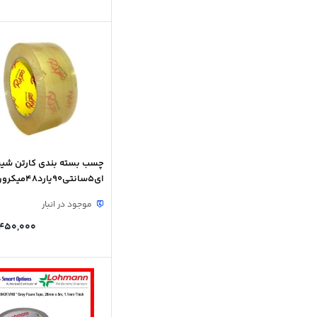
چسب بسته بندی کارتن شی
ای5سانتی90یارد48میکرون
موجود در انبار
450,000