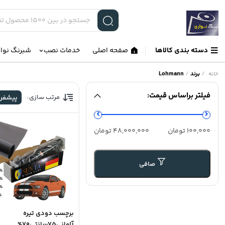
دسته بندی کالاها
صفحه اصلی
خدمات نصب
شبرنگ نوا
/
برند
/
Lohmann
خانه
فیلتر براساس قیمت:
مرتب سازی:
پیشفر
حداقل
حداكثر
100,000 تومان
48,000,000 تومان
قیمت
قيمت
صافی
برچسب دودی تیره
آلمانی75سانتی70%