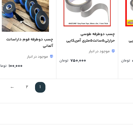
چسب دوطرفه طوسی
چسب دوطرفه فوم دار1سانت
حرارتی5سانت5متری آمریکایی
آلمانی
موجود در انبار
موجود در انبار
750,000
تومان
تومان
100,000
توما
←
2
1