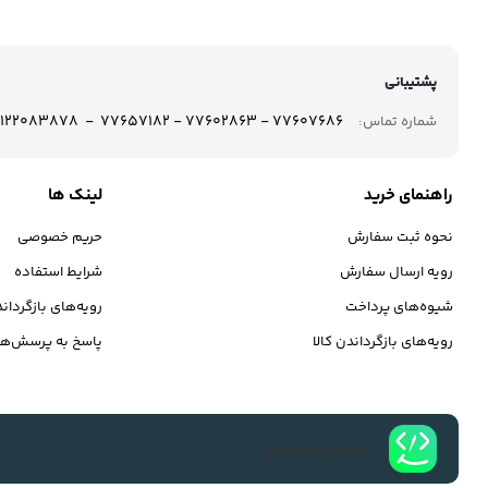
پشتیبانی
77607686 - 77602863 - 77657182 - 09122083878
شماره تماس:
راهنمای خرید
لینک ها
نحوه ثبت سفارش
حریم خصوصی
رویه ارسال سفارش
شرایط استفاده
شیوه‌های پرداخت
رویه‌های بازگرداند
رویه‌های بازگرداندن کالا
پاسخ به پرسش‌ها
دانلود اپلیکیشن