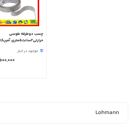
چسب دوطرفه طوسی
حرارتی2سانت5متری آمریکایی
موجود در انبار
500,000
Lohmann