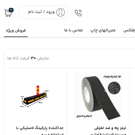
0
ورود / ثبت نام
رفلکس
متریالهای چاپ
تماس با ما
فروش ویژه
نمایش
30
قیمت کالا ها
ترمز پله و ضد لغزش
جداکننده پارکینگ لاستیکی با
چسبدار5سانت18متری
استوانه و پیچ