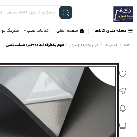
دسته بندی کالاها
صفحه اصلی
خدمات نصب
شبرنگ نوا
/
/
/
فوم یکطرفه ابعاد100در50سانت5میل
خانه
چسب ها
فوم یکطرفه چسبدار