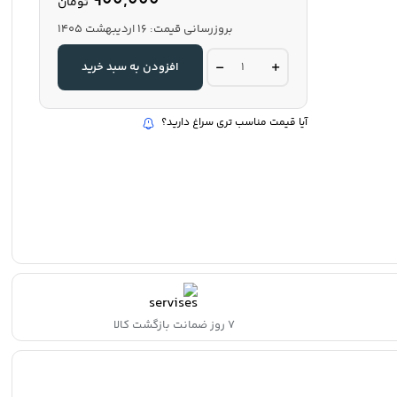
900,000
تومان
بروزرسانی قیمت:
16 اردیبهشت 1405
فوم
افزودن به سبد خرید
یکطرفه
ابعاد100در50سانت5میل
quantity
آیا قیمت مناسب تری سراغ دارید؟
۷ روز ضمانت بازگشت کالا