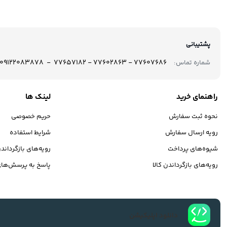
پشتیبانی
77607686 - 77602863 - 77657182 - 09122083878
شماره تماس:
راهنمای خرید
لینک ها
نحوه ثبت سفارش
حریم خصوصی
رویه ارسال سفارش
شرایط استفاده
شیوه‌های پرداخت
رویه‌های بازگرداندن
رویه‌های بازگرداندن کالا
پاسخ به پرسش‌های
دانلود اپلیکیشن