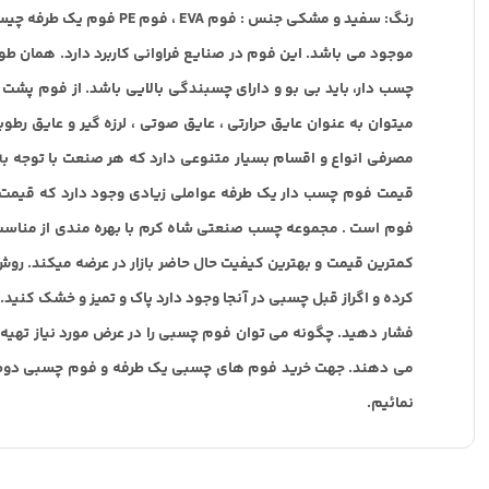
رنگ: سفید و مشکی جنس 
موجود می باشد. این فوم در صنایع فراوانی کاربرد دارد. همان
چسب دار، باید بی بو و دارای چسبندگی بالایی باشد. از فوم پ
ميتوان به عنوان عايق حرارتی ، عايق صوتی ، لرزه گير و عايق رط
مصرفی انواع و اقسام بسيار متنوعی دارد که هر صنعت با توجه به
قیمت فوم چسب دار یک طرفه عواملي زيادي وجود دارد كه قيمت 
فوم است . مجموعه چسب صنعتی شاه کرم با بهره مندي از مناسب
کمترين قيمت و بهترين كيفيت حال حاضر بازار در عرضه ميكند. روش
کرده و اگراز قبل چسبی در آنجا وجود دارد پاک و تمیز و خشک کنید
فشار دهید. چگونه می توان فوم چسبی را در عرض مورد نیاز تهیه 
می دهند. جهت خرید فوم های چسبی یک طرفه و فوم چسبی دوطرفه د
نمائیم.