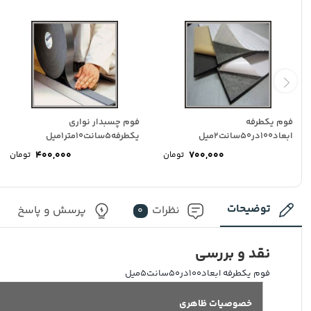
فوم یکطرفه
فوم چسبدار نواری
ابعاد100در50سانت2میل
یکطرفه5سانت10متر1میل
400,000
700,000
تومان
تومان
توضیحات
نظرات
پرسش و پاسخ
0
نقد و بررسی
فوم یکطرفه ابعاد100در50سانت5میل
خصوصیات ظاهری