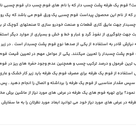
: فوم EVA ، فوم PE فوم یک طرفه چیست؟ فوم یک طرفه پشت چسب دار که با نام های فوم چسب دا
 طور که از نام این محصول پیداست فوم چسبی یک ورق فوم می باشد که یک 
شت چسبدار جهت عايق کاری قطعات و صنعت خودرو سازی تا صنعتهای کوچک تر ب
وبت جهت جلوگيری از نفوذ گرد و غبار و خط و خش و بسياری از موارد ديگر ا
 نيازش قادر به استفاده از يکی از صدها نوع فوم پشت چسبدار است . در زير 
فوم پشت چسبدار را تعيین ميكنند. يكي از عوامل مهم در تعیین قیمت فو
 ترين فرمول و درصد تركيب چسب و همچنين عدم وجود حفره هاي ريز در فوم
 استفاده از فوم یک طرفه برای مصرف فوم یک طرفه باید زیر کار خشک و عاری 
. سپس مقدار مناسبی از فوم یک طرفه را برداشته و اتصال را انجام دهید . پ
نمود؟ برای تهیه فوم های یک طرفه در عرض های مورد نیاز از ماشین برش مخصو
ر عرض های مورد نیاز خود می توانید ابعاد مورد نظرتان را به ما سفارش د