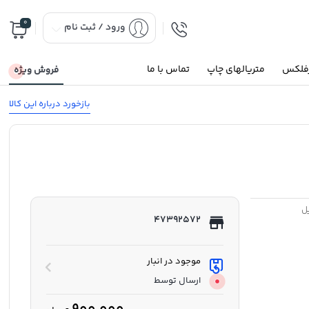
0
ورود / ثبت نام
رفلکس
متریالهای چاپ
تماس با ما
فروش ویژه
بازخورد درباره این کالا
47392572
موجود در انبار
ارسال توسط