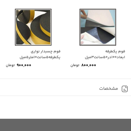
فوم یکطرفه
فوم چسبدار نواری
ابعاد100در50سانت3میل
یکطرفه5سانت10متر5میل
900,000
800,000
تومان
تومان
مشخصات