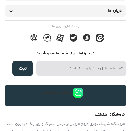
امتیازاتی در نظر گرفت. اما پروتز مو، روشی بینابین کلاه گیس و کاشت
درباره ما
است که مزایای زیادی برای آن قائل هستند. این روش جالب، نه دائمی
است و نه موقتی، پس جالب است درباره اش بیشتر بدانید. ترمیم مو یا
رسانه های خبری ما
پروتز مو چیست؟ ترمیم مو با استفاده از پروتزهای مو بر روی سر روش
جدیدی است که نیمه دائمی است و مزایای زیادی دارد. در این روش،
موهای طبیعی یا مصنوعی، به جای کاشته شدن در پوست سر (روش
در خبرنامه پر تخفیف ما عضو شوید
کاشت موی دائمی)، در پروتزهای نانویی بسیار ظریف و مشبک (جنس
این پروتزها بافتی شبیه به پوست سر است) کاشته می شوند که اگر از
ثبت
جنس طبیعی موی انسان باشد، حالت بسیار طبیعی و زیبایی دارد و
کسی متوجه پروتز بودن آن نخواهد شد. این پروتزها، با توجه به نوع
دانلود اپلیکیشن
کچلی و طاسی سر افراد، جنس و حالت طبیعی موهای خود آنها، در مراکز
زیبایی و ترمیم مو ساخته می شود و با روش های مختلفی، بر روی سر
قرار داده می شود. روش های اتصال پروتز مو روی سر: مسلما کاشت
فروشگاه اینترنتی
دائمی مو روی سر، از تمام روش های موجود، مطمئن تر است و فرد برای
فروشگاه شبرنگ نواری مرجع فروش اینترنتی شبرنگ و روز رنگ در ایران است.