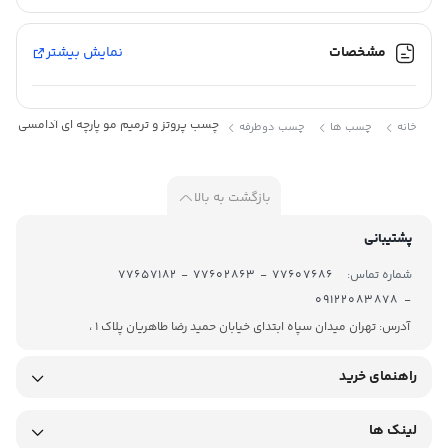
عرض :
2
سانت
مشخصات
نمایش بیشتر
رنگ :
سفید
چسب پروتز و ترمیم مو پارچه ای آدامسی
خانه
چسب ها
چسب دوطرفه
کاربرد :
ترمیم
و پروتز
مو
بازگشت به بالا
پشتیبانی
شماره تماس:
77607686 - 77602863 - 77657182
- 09122083878
پروتز مو چیست؟ استفاده از پروتز مو به دلیل کم هزینه و فوری بودن،
آدرس: تهران میدان سپاه ابتدای خیابان حمید رضا طاهریان پلاک 1 ،
این روزها طرفدارن زیادی پیدا کرده است. درباره این روش جالب، بیشتر
راهنمای خرید
بدانید. روش های زیادی برای مودار شدن مردان و زنان وجود دارد که از
استفاده از کلاه گیس های مختلف تا کاشت مو، می توان برای هر یک
لینک ها