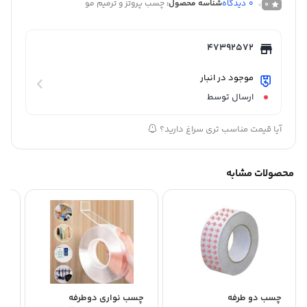
0
دیدگاه
شناسه محصول:
چسب پروتز و ترمیم مو
0
47392572
موجود در انبار
ارسال توسط
آیا قیمت مناسب تری سراغ دارید؟
محصولات مشابه
چسب دو طرفه
چسب نواری دوطرفه
چس