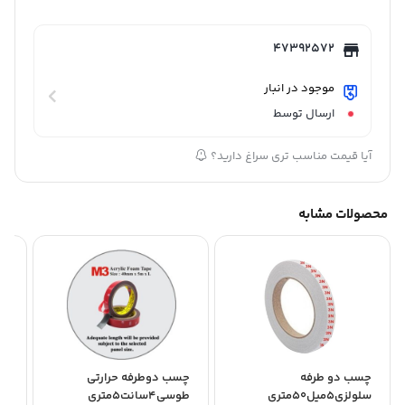
47392572
موجود در انبار
ارسال توسط
آیا قیمت مناسب تری سراغ دارید؟
محصولات مشابه
چسب دو طرفه
چسب دوطرفه حرارتی
چس
سلولزی5میل50متری
طوسی4سانت5متری