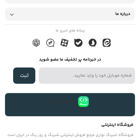
وزنه ۱۷کیلویی را بصورت عمودی دارد. مخصوص ترمیم سریع شیلنگ
ولوله های آب – لوله جاروبرقی-چادرهای مسافرتی –کیسه خواب-دسته
درباره ما
راکت تنیس- دسته قلموی رنگ –بادبان قایقهای تفریحی- شیشه
اتومبیل –دسته کوله پشتیهای مسافرتی –دسته ابزارآلات باغبانی –لوله
رسانه های خبری ما
های فاضلاب خانگی -شیلنگ پیستولتهای بادی با تحمل ۴بار فشار را
داشته ودر سایر مصارف مشابه کابرد دارد.ودر صنایع برودتی وحرارتی
در خبرنامه پر تخفیف ما عضو شوید
مصارف گوناگونی دارد..نوار چسب برزنتی قدرت چسبندگی بسیار بالایی
دارد و موارد استفاده آن بسیار وسیع است. از نوار چسب برزنتی در
ثبت
صنایع یخچال سازی، لوازم خانگی، محافظ کابلهای مخابرات، بتن ریزی،
خودروسازی، صحافی کتاب و غیره استفاده میشود.برخی از نوارچسبهای
برزنتی بر پایه چسبهای (Hot melt) با چسبندگی و مقاومت بسیار بالا در
دانلود اپلیکیشن
برابر عوامل خارجی (رطوبت) هستند و قابل عرضه در رنگ های متنوع
میباشند.خصوصیات و ویژگی های چسب برزنتی : چسب حساس در برابر
فروشگاه اینترنتی
فشار، و اغلب با پوشش پلی اتیلن است. نوار چسب برزنتی در برابر حرارت
فروشگاه شبرنگ نواری مرجع فروش اینترنتی شبرنگ و روز رنگ در ایران است.