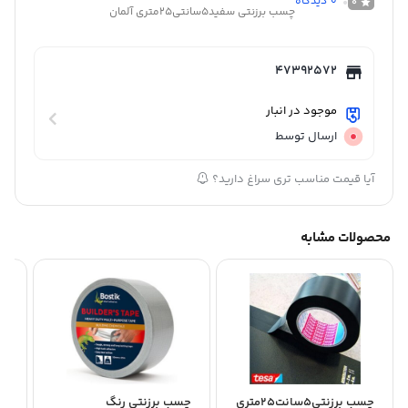
0
دیدگاه
0
چسب برزنتی سفید5سانتی25متری آلمان
47392572
موجود در انبار
ارسال توسط
آیا قیمت مناسب تری سراغ دارید؟
محصولات مشابه
چسب برزنتی5سانت25متری
چسب برزنتی رنگ
چس