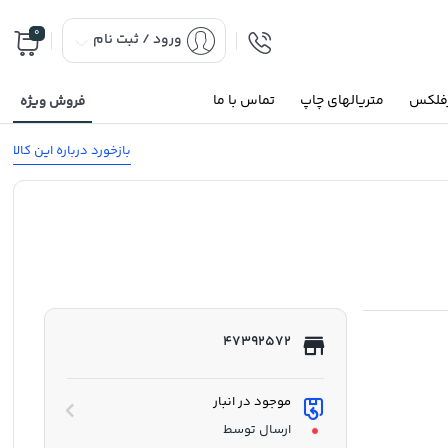
0
ورود / ثبت نام
رفلکس
متریالهای چاپ
تماس با ما
فروش ویژه
بازخورد درباره این کالا
47392572
موجود در انبار
ارسال توسط