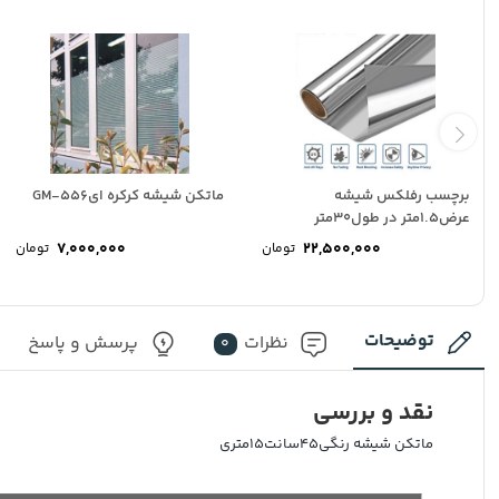
برچسب رفلکس شیشه
ماتکن شیشه کرکره ایGM-556
عرض1.5متر در طول30متر
7,000,000
22,500,000
تومان
تومان
توضیحات
نظرات
پرسش و پاسخ
0
نقد و بررسی
ماتکن شیشه رنگی45سانت15متری