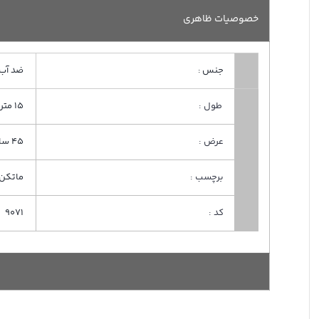
خصوصیات ظاهری
جنس :
ضد آب
طول :
15 متر
عرض :
45 سانت
برچسب :
ماتکن
کد :
9071