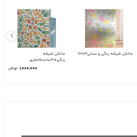
ماتکن شیشه رنگی و سنتی9083
ماتکن شیشه
رنگی45سانت15متری
1,000,000
تومان