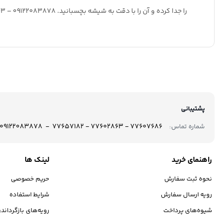
را جدا کرده و آن را با دقت به شیشه بچسبانید. 09122083878 – 02177602863 – 02177607686 – 02177657182 محمودزاده شبرنگ بازار
پشتیبانی
77607686 - 77602863 - 77657182 - 09122083878
شماره تماس:
راهنمای خرید
لینک ها
نحوه ثبت سفارش
حریم خصوصی
رویه ارسال سفارش
شرایط استفاده
شیوه‌های پرداخت
رویه‌های بازگرداندن