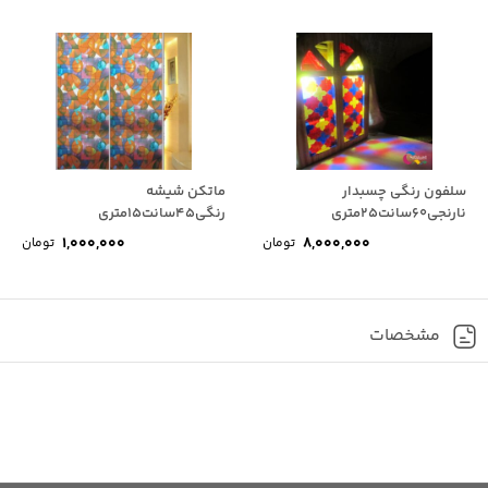
سلفون رنگی چسبدار
ماتکن شیشه
نارنجی60سانت25متری
رنگی45سانت15متری
1,000,000
8,000,000
تومان
تومان
مشخصات