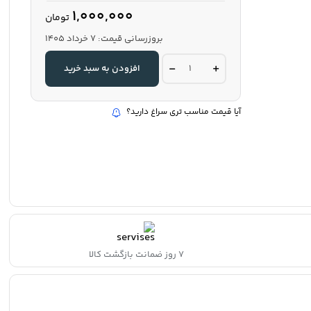
1,000,000
تومان
بروزرسانی قیمت:
7 خرداد 1405
ماتکن
افزودن به سبد خرید
شیشه
رنگی45سانت15متری
quantity
آیا قیمت مناسب تری سراغ دارید؟
۷ روز ضمانت بازگشت کالا