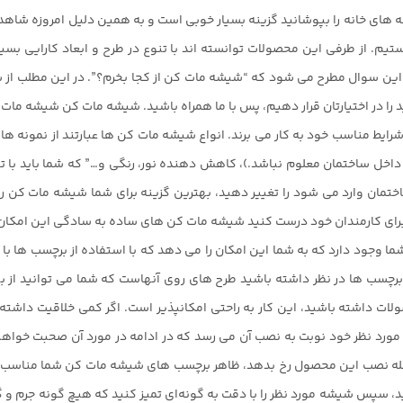
ای خانه را بپوشانید گزینه بسیار خوبی است و به همین دلیل امروزه شاهد
م. از طرفی این محصولات توانسته اند با تنوع در طرح و ابعاد کارایی بسی
 این سوال مطرح می شود که “شیشه مات کن از کجا بخرم؟”. در این مطلب از 
را در اختیارتان قرار دهیم، پس با ما همراه باشید. شیشه مات کن شیشه مات ک
ر شرایط مناسب خود به کار می برند. انواع شیشه مات کن ها عبارتند از نمونه ها
اخل ساختمان معلوم نباشد.)، کاهش دهنده نور، رنگی و…” که شما باید با توج
ساختمان وارد می شود را تغییر دهید، بهترین گزینه برای شما شیشه مات کن
رای کارمندان خود درست کنید شیشه مات کن های ساده به سادگی این امکان را
 وجود دارد که به شما این امکان را می دهد که با استفاده از برچسب ها با
این برچسب ها در نظر داشته باشید طرح های روی آنهاست که شما می توانید از
 داشته باشید، این کار به راحتی امکانپذیر است. اگر کمی خلاقیت داشته با
ول مورد نظر خود نوبت به نصب آن می رسد که در ادامه در مورد آن صحبت خ
ر مرحله نصب این محصول رخ بدهد، ظاهر برچسب های شیشه مات کن شما مناسب 
، سپس شیشه مورد نظر را با دقت به گونه‌ای تمیز کنید که هیچ گونه جرم و گ