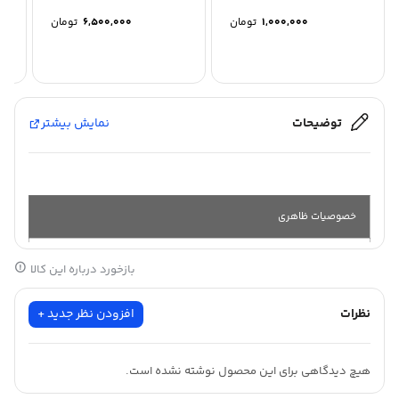
1,000,000
تومان
6,500,000
تومان
توضیحات
نمایش بیشتر
خصوصیات ظاهری
بازخورد درباره این کالا
جنس :
ضد
آب
نظرات
افزودن نظر جدید +
طول :
25
متر
هیچ دیدگاهی برای این محصول نوشته نشده است.
عرض :
61
سانت