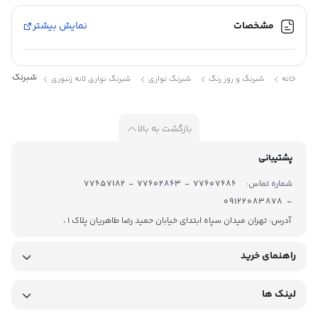
مشخصات
نمایش بیشتر
رنگ :
سرمه
ای
برچسب :
شبرنگ نواری سرم
خانه
شبرنگ و روز رنگ
شبرنگ نواری
شبرنگ نواری لانه زنبوری
شبرنگ
نواری
بازگشت به بالا
پشتیبانی
شماره تماس:
77607686 - 77602863 - 77657182
- 09122083878
آدرس: تهران میدان سپاه ابتدای خیابان حمید رضا طاهریان پلاک 1 ،
راهنمای خرید
لینک ها