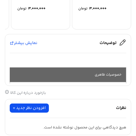
3,000,000
تومان
3,000,000
تومان
توضیحات
نمایش بیشتر
خصوصیات ظاهری
بازخورد درباره این کالا
جنس :
ضد
آب
نظرات
افزودن نظر جدید +
طول :
20
متری
هیچ دیدگاهی برای این محصول نوشته نشده است.
عرض :
2
سانتی