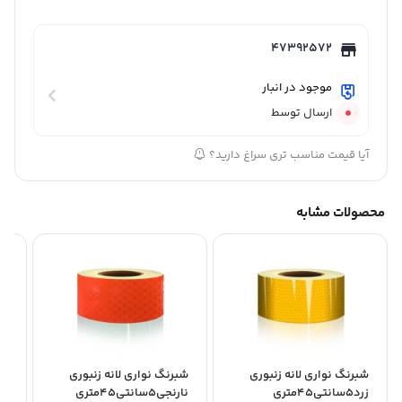
47392572
موجود در انبار
ارسال توسط
آیا قیمت مناسب تری سراغ دارید؟
محصولات مشابه
شبرنگ نواری لانه زنبوری
شبرنگ نواری لانه زنبوری
شب
زرد5سانتی45متری
نارنجی5سانتی45متری
فسفر