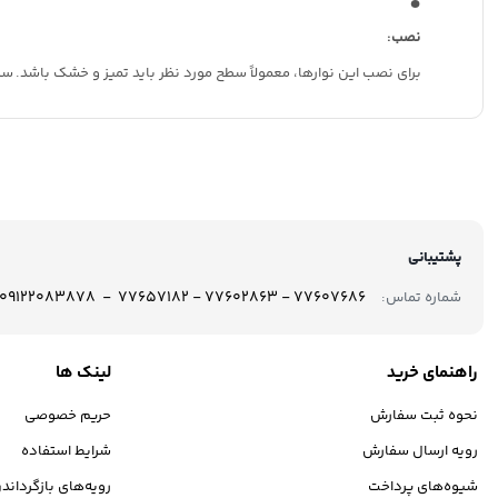
نصب:
برای نصب این نوارها، معمولاً سطح مورد نظر باید تمیز و خشک باشد.
سپس
پشتیبانی
77607686 - 77602863 - 77657182 - 09122083878
شماره تماس:
راهنمای خرید
لینک ها
نحوه ثبت سفارش
حریم خصوصی
رویه ارسال سفارش
شرایط استفاده
شیوه‌های پرداخت
رویه‌های بازگرداندن