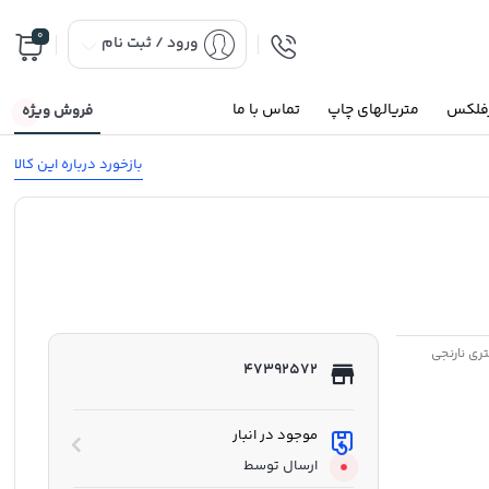
0
ورود / ثبت نام
رفلکس
متریالهای چاپ
تماس با ما
فروش ویژه
بازخورد درباره این کالا
47392572
موجود در انبار
ارسال توسط