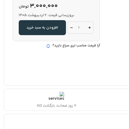
3,000,000
تومان
بروزرسانی قیمت:
2 اردیبهشت 1405
شبرنگ
افزودن به سبد خرید
لانه
زنبوری5سانت45متری
نارنجی
quantity
آیا قیمت مناسب تری سراغ دارید؟
۷ روز ضمانت بازگشت کالا