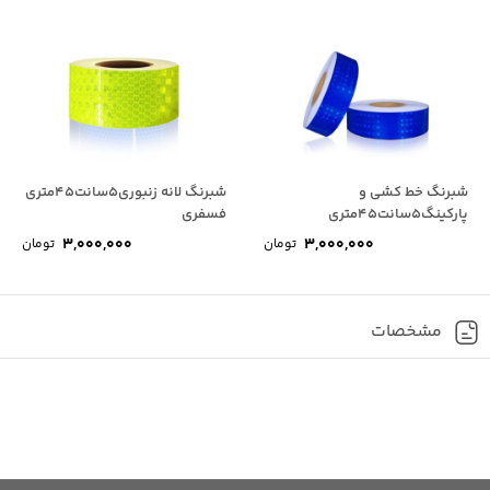
شبرنگ خط کشی و
شبرنگ لانه زنبوری5سانت45متری
پارکینگ5سانت45متری
فسفری
3,000,000
3,000,000
تومان
تومان
مشخصات