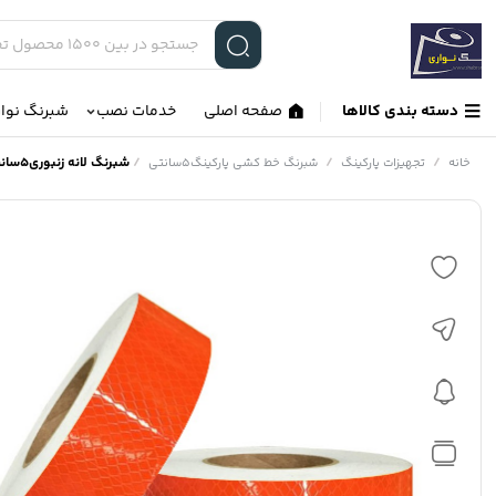
دسته بندی کالاها
صفحه اصلی
خدمات نصب
شبرنگ نوا
/
/
/
شبرنگ لانه زنبوری5سانت45متری نارنجی
خانه
تجهیزات پارکینگ
شبرنگ خط کشی پارکینگ5سانتی