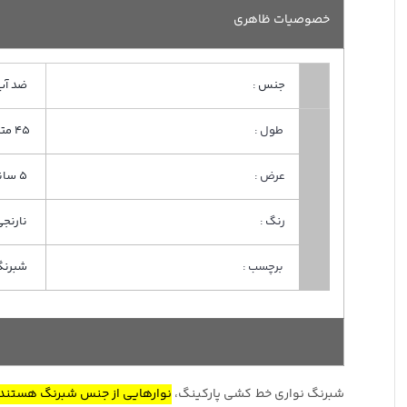
خصوصیات ظاهری
جنس :
ضد آب
طول :
45 متری
عرض :
5 سانتی
رنگ :
نارنجی
برچسب :
شبرنگ 
شبرنگ نواری خط کشی پارکینگ،
نوارهایی از جنس شبرنگ هستند 