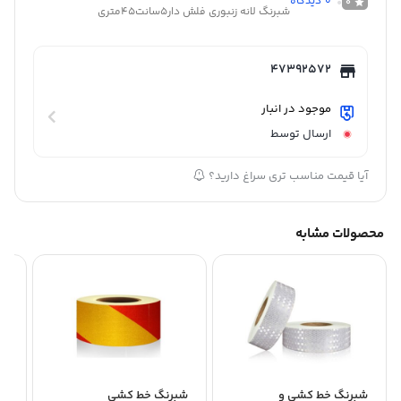
0
دیدگاه
0
شبرنگ لانه زنبوری فلش دار5سانت45متری
47392572
موجود در انبار
ارسال توسط
آیا قیمت مناسب تری سراغ دارید؟
محصولات مشابه
شبرنگ خط کشی و
شبرنگ خط کشی
شب