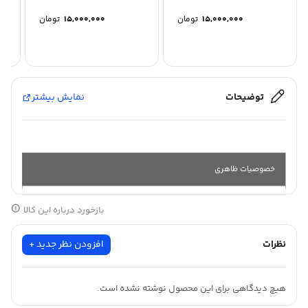
15,000,000
تومان
15,000,000
تومان
توضیحات
نمایش بیشتر
خصوصیات ظاهری
بازخورد درباره این کالا
جنس :
پت و
اکرولیک
نظرات
افزودن نظر جدید +
طول :
20 متر
هیچ دیدگاهی برای این محصول نوشته نشده است.
عرض :
60
سانت