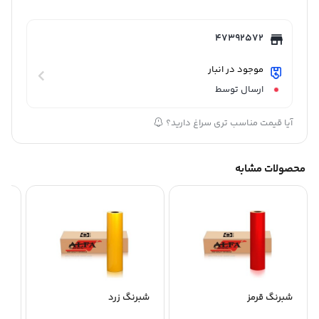
47392572
موجود در انبار
ارسال توسط
آیا قیمت مناسب تری سراغ دارید؟
محصولات مشابه
شبرنگ قرمز
شبرنگ زرد
شب
برند