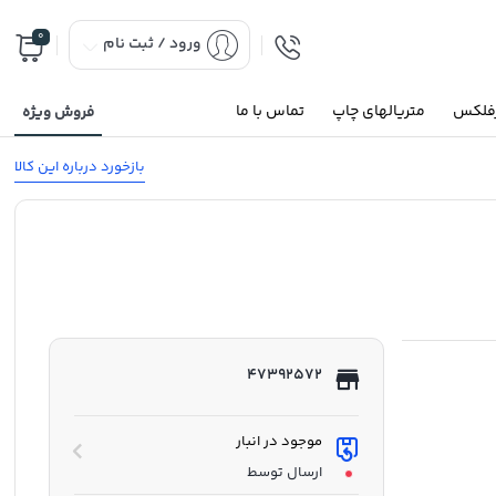
0
ورود / ثبت نام
رفلکس
متریالهای چاپ
تماس با ما
فروش ویژه
بازخورد درباره این کالا
47392572
موجود در انبار
ارسال توسط