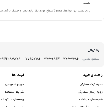
نصب:
برای نصب این نوارها، معمولاً سطح مورد نظر باید تمیز و خشک باشد.
سپس
پشتیبانی
77607686 - 77602863 - 77657182 - 09122083878
شماره تماس:
راهنمای خرید
لینک ها
نحوه ثبت سفارش
حریم خصوصی
رویه ارسال سفارش
شرایط استفاده
شیوه‌های پرداخت
رویه‌های بازگرداندن