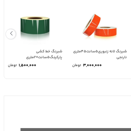
شبرنگ لانه زنبوری5سانت45متری
شبرنگ خط کشی
نارنجی
پارکینگ5سانت20متری
1,500,000
3,000,000
تومان
تومان