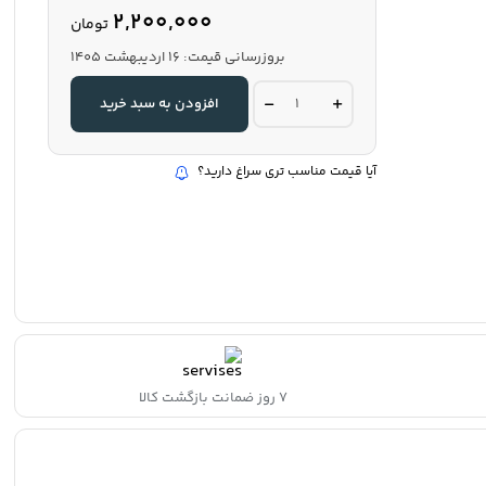
2,200,000
تومان
بروزرسانی قیمت:
16 اردیبهشت 1405
شبرنگ
افزودن به سبد خرید
خط
کشی
پارکینگ5سانت25متری
quantity
آیا قیمت مناسب تری سراغ دارید؟
۷ روز ضمانت بازگشت کالا