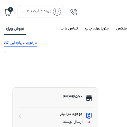
0
ورود / ثبت نام
رفلکس
متریالهای چاپ
تماس با ما
فروش ویژه
بازخورد درباره این کالا
47392572
موجود در انبار
ارسال توسط