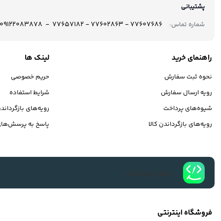
پشتیبانی
77607686 - 77602863 - 77657182 - 09122083878
شماره تماس:
راهنمای خرید
لینک ها
نحوه ثبت سفارش
حریم خصوصی
رویه ارسال سفارش
شرایط استفاده
شیوه‌های پرداخت
رویه‌های بازگرداندن
رویه‌های بازگرداندن کالا
پاسخ به پرسش‌های
دانلود اپلیکیشن
فروشگاه اینترنتی