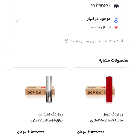
47392572
موجود در انبار
ارسال توسط
آیا قیمت مناسب تری سراغ دارید؟
محصولات مشابه
روزرنگ قرمز
روزرنگ نقره ای
رو
مات60سانت25متری
براق60سانت25متری
کد:2800
کد:7804
کد:5
6,500,000
تومان
6,500,000
تومان