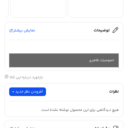
توضیحات
نمایش بیشتر
خصوصیات ظاهری
بازخورد درباره این کالا
جنس :
ضد آب
نظرات
افزودن نظر جدید +
طول :
25 متر
عرض :
61
هیچ دیدگاهی برای این محصول نوشته نشده است.
سانت
رنگ :
روزرنگ
کرم