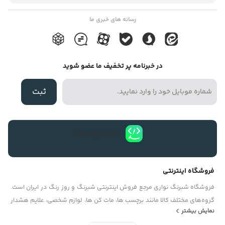
پوسته نشود و از بین نرود رنگ آن ثابت می ماند. برای چسباندن حروف
برش خورده روز رنگهای رنگی بر روی شیشه معمولاً از رنگ سفید همین
رسانه های خبری ما
محصول به عنوان پشت زمینه کار استفاده میکنند. این متریال در دو
نوع مات و براق موجود است که بسته به موارد مصرف شان از آنها
در خبرنامه پر تخفیف ما عضو شوید
استفاده میشود . موارد مصرف روز رنگ بیشترین مصرف روزرنگ برای
برش حروف ، آرم و لوگو میباشد . ولی این متریال مصارف دیگری نیز
ثبت
دارد که به این موارد میتوان اشاره نمود : ۱- به عنوان خطوط راهنما در
ادارات ، شرکتها ، بیمارستانها ، درمانگاهها و ارگانهای بزرگ. ۲- برای
برندد کردن خودروهای پلیس ، تاکسی ها ، آمبولانسها ، یدک کش ها ،
دانلود اپلیکیشن
خودروهای آتش نشانی و به طور کلی تمامی خودروهای امدادی و
خدماتی … ۳- برش نام فروشگاه ومغازه و نصب آن بر روی شیشه و یا
فروشگاه اینترنتی
برش جملات راهنما و نصب آن بر روی شیشه جهت دادن اطلاعات به
فروشگاه شبرنگ نواری مرجع فروش اینترنتی شبرنگ و روز رنگ در ایران است.
مراجعین ادارات ، بیمارستها ، شرکتها و ارگانها. ۴- برش لوگو و آرم
گروه‏‏‌های مختلف کالا مانند برچسب ها، مات کن ها، لوازم شخصی، علایم هشدار
نمایش بیشتر
سازمانها و نصب آن بر روی دیوار ، سر درب ، شیشه و …. ۵ – جهت
دهنده با تنوعی بی‌نظیر دراین فروشگاه عرضه می‏‏‏‌شوند. کاربران و مشتریان