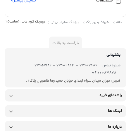
مشخصات
نمایش بیشتر
مات
کد :
2805
روزرنگ کرم مات60سانت25متری کد:2085
خانه
شبرنگ و روز رنگ
روزرنگ،استیکر ایرانی
بازگشت به بالا
پشتیبانی
روز رنگ در رنگهای مختلفی تولید میشود و DCP Cal محصول شرکت
شماره تماس:
77607686 - 77602863 - 77657182
T.A.T میباشد.روز رنگ DCP Cal در رنگ های الوان از جنس PVC بوده و
- 09122083878
پشت چسبدار میباشد . برای برش آن معمولاً از دستگاه کاتر پلاتر استفاده
آدرس: تهران میدان سپاه ابتدای خیابان حمید رضا طاهریان پلاک 1 ،
میشود. روزرنگ ها معمولاً در عرض های ۶۱ و ۱۲۲ سانتیمتر تولید
راهنمای خرید
میگردند . از آنجاییکه برای تولید این محصول رنگ را با پی وی سی
مخلوط میکنند و در اصطلاح رنگ به خورد PVC میرود ، ماندگاری رنگ این
لینک ها
متریال بسیار طولانی تر میشود. روز رنگ خام در مقابل نور مستقیم
آفتاب کم رنگ نمیشود و تا زمانی که بر اثر تابش شدید آفتاب پوسته
درباره ما