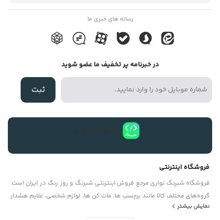
پوسته نشود و از بین نرود رنگ آن ثابت می ماند. برای چسباندن حروف
برش خورده روز رنگهای رنگی بر روی شیشه معمولاً از رنگ سفید همین
رسانه های خبری ما
محصول به عنوان پشت زمینه کار استفاده میکنند. این متریال در دو
نوع مات و براق موجود است که بسته به موارد مصرف شان از آنها
در خبرنامه پر تخفیف ما عضو شوید
استفاده میشود . موارد مصرف روز رنگ بیشترین مصرف روزرنگ برای
برش حروف ، آرم و لوگو میباشد . ولی این متریال مصارف دیگری نیز
ثبت
دارد که به این موارد میتوان اشاره نمود : ۱- به عنوان خطوط راهنما در
ادارات ، شرکتها ، بیمارستانها ، درمانگاهها و ارگانهای بزرگ. ۲- برای
برندد کردن خودروهای پلیس ، تاکسی ها ، آمبولانسها ، یدک کش ها ،
دانلود اپلیکیشن
خودروهای آتش نشانی و به طور کلی تمامی خودروهای امدادی و
خدماتی … ۳- برش نام فروشگاه ومغازه و نصب آن بر روی شیشه و یا
فروشگاه اینترنتی
برش جملات راهنما و نصب آن بر روی شیشه جهت دادن اطلاعات به
فروشگاه شبرنگ نواری مرجع فروش اینترنتی شبرنگ و روز رنگ در ایران است.
مراجعین ادارات ، بیمارستها ، شرکتها و ارگانها. ۴- برش لوگو و آرم
گروه‏‏‌های مختلف کالا مانند برچسب ها، مات کن ها، لوازم شخصی، علایم هشدار
نمایش بیشتر
سازمانها و نصب آن بر روی دیوار ، سر درب ، شیشه و …. ۵ – جهت
دهنده با تنوعی بی‌نظیر دراین فروشگاه عرضه می‏‏‏‌شوند. کاربران و مشتریان