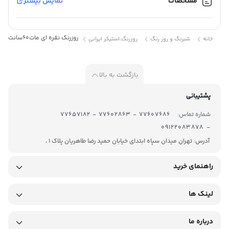
مشخصات
نمایش بیشتر
مات
کد :
2076
روزرنگ نقره ای مات60سانت25متری کد:2076
خانه
شبرنگ و روز رنگ
روزرنگ،استیکر ایرانی
بازگشت به بالا
پشتیبانی
روز رنگ در رنگهای مختلفی تولید میشود و DCP Cal محصول شرکت
شماره تماس:
77607686 - 77602863 - 77657182
T.A.T میباشد.روز رنگ DCP Cal در رنگ های الوان از جنس PVC بوده و
- 09122083878
پشت چسبدار میباشد . برای برش آن معمولاً از دستگاه کاتر پلاتر استفاده
آدرس: تهران میدان سپاه ابتدای خیابان حمید رضا طاهریان پلاک 1 ،
میشود. روزرنگ ها معمولاً در عرض های ۶۱ و ۱۲۲ سانتیمتر تولید
راهنمای خرید
میگردند . از آنجاییکه برای تولید این محصول رنگ را با پی وی سی
مخلوط میکنند و در اصطلاح رنگ به خورد PVC میرود ، ماندگاری رنگ این
لینک ها
متریال بسیار طولانی تر میشود. روز رنگ خام در مقابل نور مستقیم
آفتاب کم رنگ نمیشود و تا زمانی که بر اثر تابش شدید آفتاب پوسته
درباره ما