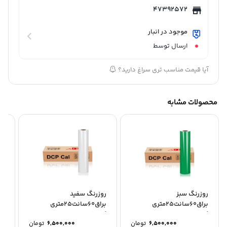
47392572
موجود در انبار
ارسال توسط
آیا قیمت مناسب تری سراغ دارید؟
محصولات مشابه
روزرنگ سبز
روزرنگ سفید
رو
براق60سانت25متری
براق60سانت25متری
کد:6062
کد:6010
کد:8
6,500,000
تومان
6,500,000
تومان