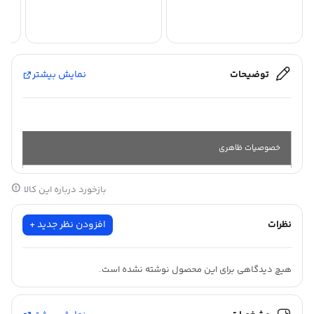
توضیحات
نمایش بیشتر
خصوصیات ظاهری
بازخورد درباره این کالا
جنس :
ضد آب
نظرات
افزودن نظر جدید +
طول :
25 متر
عرض :
61
هیچ دیدگاهی برای این محصول نوشته نشده است.
سانت
رنگ :
روزرنگ
نقره ای