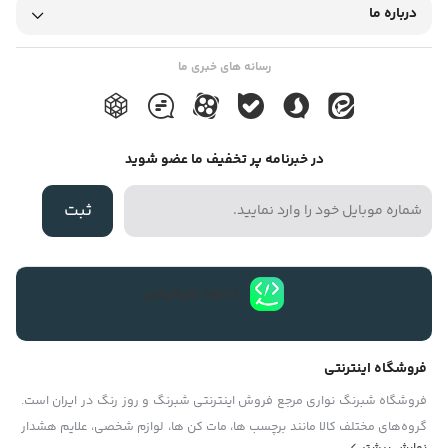
آفتاب کم رنگ نمیشود و تا زمانی که بر اثر تابش شدید آفتاب پوسته
درباره ما
پوسته نشود و از بین نرود رنگ آن ثابت می ماند. برای چسباندن حروف
برش خورده روز رنگهای رنگی بر روی شیشه معمولاً از رنگ سفید همین
رسانه های خبری ما
محصول به عنوان پشت زمینه کار استفاده میکنند. این متریال در دو
نوع مات و براق موجود است که بسته به موارد مصرف شان از آنها
در خبرنامه پر تخفیف ما عضو شوید
استفاده میشود . موارد مصرف روز رنگ بیشترین مصرف روزرنگ برای
برش حروف ، آرم و لوگو میباشد . ولی این متریال مصارف دیگری نیز
ثبت
دارد که به این موارد میتوان اشاره نمود : ۱- به عنوان خطوط راهنما در
ادارات ، شرکتها ، بیمارستانها ، درمانگاهها و ارگانهای بزرگ. ۲- برای
برندد کردن خودروهای پلیس ، تاکسی ها ، آمبولانسها ، یدک کش ها ،
دانلود اپلیکیشن
خودروهای آتش نشانی و به طور کلی تمامی خودروهای امدادی و
خدماتی … ۳- برش نام فروشگاه ومغازه و نصب آن بر روی شیشه و یا
فروشگاه اینترنتی
برش جملات راهنما و نصب آن بر روی شیشه جهت دادن اطلاعات به
فروشگاه شبرنگ نواری مرجع فروش اینترنتی شبرنگ و روز رنگ در ایران است.
مراجعین ادارات ، بیمارستها ، شرکتها و ارگانها. ۴- برش لوگو و آرم
گروه‏‏‌های مختلف کالا مانند برچسب ها، مات کن ها، لوازم شخصی، علایم هشدار