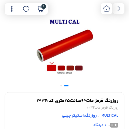
0
روزرنگ قرمز مات60سانت25متری کد:2032
روزرنگ قرمز مات2032
MULTICAL
روزرنگ،استیکر چینی
/
0
دیدگاه
0