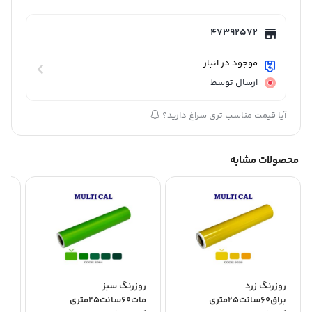
47392572
موجود در انبار
ارسال توسط
آیا قیمت مناسب تری سراغ دارید؟
محصولات مشابه
روزرنگ زرد
روزرنگ سبز
رو
براق60سانت25متری
مات60سانت25متری