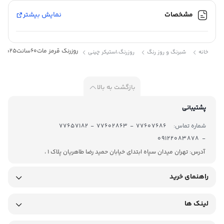
رنگ :
روزرنگ
قرمز
مشخصات
نمایش بیشتر
مات
کد :
2032
روزرنگ قرمز مات60سانت25متری کد:2032
خانه
شبرنگ و روز رنگ
روزرنگ،استیکر چینی
بازگشت به بالا
پشتیبانی
روز رنگ در رنگهای مختلفی تولید میشود با برند MULTI CAL محصول
شماره تماس:
77607686 - 77602863 - 77657182
شرکت های خارجی میباشد.روز رنگهای مات و براق از جنس PVC بوده و
- 09122083878
پشت چسبدار میباشد . برای برش آن معمولاً از دستگاه کاتر پلاتر استفاده
آدرس: تهران میدان سپاه ابتدای خیابان حمید رضا طاهریان پلاک 1 ،
میشود. روزرنگ ها معمولاً در عرض های ۶۱ و ۱۲۲ سانتیمتر تولید
راهنمای خرید
میگردند . از آنجاییکه برای تولید این محصول رنگ را با پی وی سی
مخلوط میکنند و در اصطلاح رنگ به خورد PVC میرود ، ماندگاری رنگ این
لینک ها
متریال بسیار طولانی تر میشود. روز رنگ خام در مقابل نور مستقیم