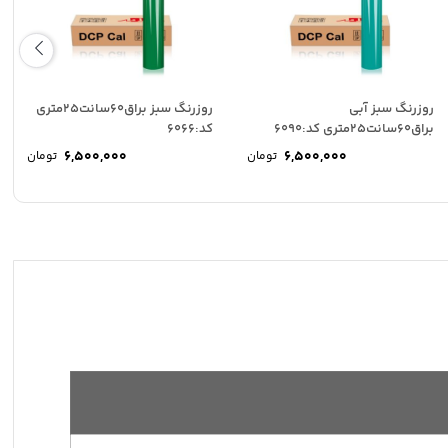
روزرنگ سبز آبی
روزرنگ سبز براق60سانت25متری
براق60سانت25متری کد:6090
کد:6066
6,500,000
6,500,000
تومان
تومان