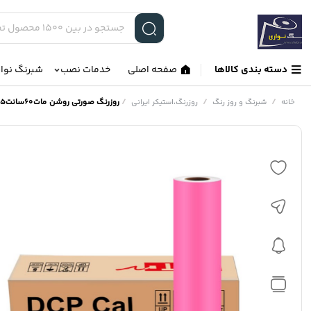
دسته بندی کالاها
صفحه اصلی
خدمات نصب
شبرنگ نوا
/
/
/
روزرنگ صورتی روشن مات60سانت25متری کد:6030
خانه
شبرنگ و روز رنگ
روزرنگ،استیکر ایرانی