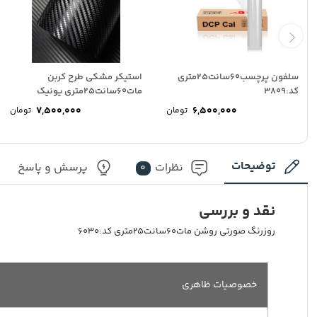
سلفون پرچسب60سانت25متری
استیکر مشکی طرح کربن
کد:3809
مات60سانت25متری یونیک
7,500,000
6,500,000
تومان
تومان
توضیحات
نظرات
پرسش و پاسخ
0
نقد و بررسی
روزرنگ صورتی روشن مات60سانت25متری کد:6030
خصوصیات ظاهری