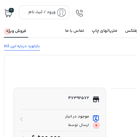
0
ورود / ثبت نام
رفلکس
متریالهای چاپ
تماس با ما
فروش ویژه
بازخورد درباره این کالا
47392572
موجود در انبار
ارسال توسط