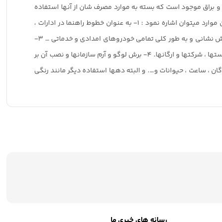
و براق موجود است که بسته به موارد مصرف شان از آنها استفاده
میشود . موارد مصرف روز رنگ بیشترین مصرف روزرنگ برای برش حروف ، آرم و لوگو میباشد . ولی این متریال مصارف دیگری نیز دارد که به این موارد میتوان اشاره نمود : ۱- به عنوان خطوط راهنما در ادارات ،
شرکتها ، بیمارستانها ، درمانگاهها و ارگانهای بزرگ. ۲- برای برندد کردن خودروهای پلیس ، تاکسی ها ، آمبولانسها ، یدک کش ها ، خودروهای آتش نشانی و به طور کلی تمامی خودروهای امدادی و خدماتی … ۳-
برش نام فروشگاه ومغازه و نصب آن بر روی شیشه و یا برش جملات راهنما و نصب آن بر روی شیشه جهت دادن اطلاعات به مراجعین ادارات ، بیمارستها ، شرکتها و ارگانها. ۴- برش لوگو و آرم سازمانها و نصب آن بر
لت ، پرندگان ، ساعت ، حیوانات و…. و البته دهها استفاده دیگر مانند رنگی
رسانه های خبری ما