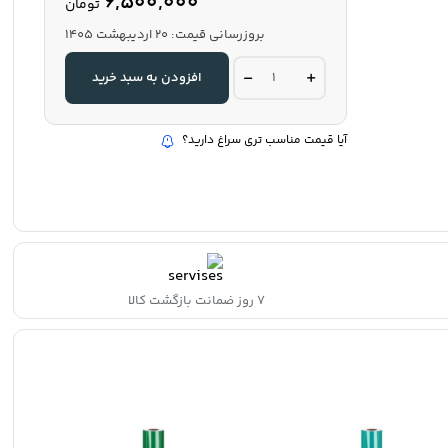
6,500,000
تومان
بروزرسانی قیمت:
20 اردیبهشت 1405
روزرنگ
افزودن به سبد خرید
صورتی
روشن
مات60سانت25متری
کد:6030
آیا قیمت مناسب تری سراغ دارید؟
quantity
۷ روز ضمانت بازگشت کالا