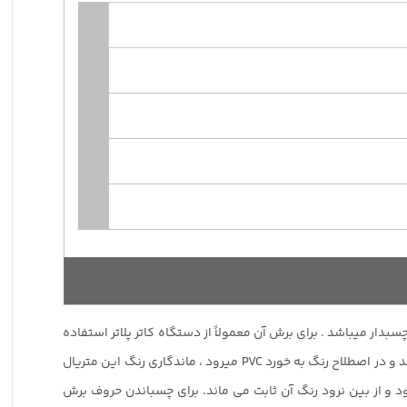
ود و DCP Cal محصول شرکت T.A.T میباشد.روز رنگ DCP Cal در رنگ های الوان از جنس PVC بوده و پشت چسبدار میباشد . برای برش آن معمولاً از دستگاه کاتر پلاتر استفاده
میشود. روزرنگ ها معمولاً در عرض های ۶۱ و ۱۲۲ سانتیمتر تولید میگردند . از آنجاییکه برای تولید این محصول رنگ را با پی وی سی مخلوط میکنند و در اصطلاح رنگ به خورد PVC میرود ، ماندگاری رنگ این متریال
د و از بین نرود رنگ آن ثابت می ماند. برای چسباندن حروف برش