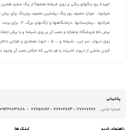
خورده روز رنگهای رنگی بر روی شیشه معمولاً از رنگ سفید همین 
روی دیوار ، سر درب ، شیشه و …. ۵ 
کردن بخشی از دیوار، کابینت یا هر جایی که امکان نصب آن وجود دا
پشتیبانی
77607686 - 77602863 - 77657182 - 09122083878
شماره تماس:
راهنمای خرید
لینک ها