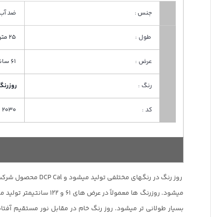
جنس :
ضد آب
طول :
25 متر
عرض :
61 سانت
رنگ :
روزرنگ
کد :
2030
بسیار طولانی تر میشود. روز رنگ خام در مقابل نور مستقیم آفتا