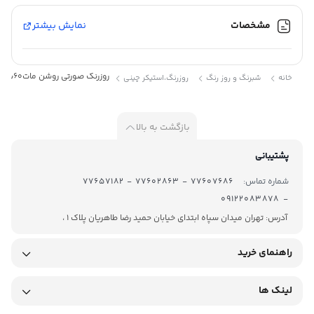
رنگ :
صورتی
روشن
مشخصات
نمایش بیشتر
مات
کد :
2030
روزرنگ صورتی روشن مات60سانت25متری کد:2030
خانه
شبرنگ و روز رنگ
روزرنگ،استیکر چینی
بازگشت به بالا
پشتیبانی
روز رنگ در رنگهای مختلفی تولید میشود با برند MULTI CAL محصول
شماره تماس:
77607686 - 77602863 - 77657182
شرکت های خارجی میباشد.روز رنگهای مات و براق از جنس PVC بوده و
- 09122083878
پشت چسبدار میباشد . برای برش آن معمولاً از دستگاه کاتر پلاتر استفاده
آدرس: تهران میدان سپاه ابتدای خیابان حمید رضا طاهریان پلاک 1 ،
میشود. روزرنگ ها معمولاً در عرض های ۶۱ و ۱۲۲ سانتیمتر تولید
راهنمای خرید
میگردند . از آنجاییکه برای تولید این محصول رنگ را با پی وی سی
مخلوط میکنند و در اصطلاح رنگ به خورد PVC میرود ، ماندگاری رنگ این
لینک ها
متریال بسیار طولانی تر میشود. روز رنگ خام در مقابل نور مستقیم