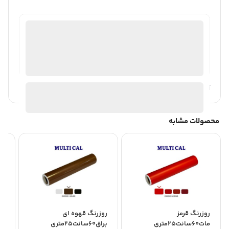
47392572
موجود در انبار
ارسال توسط
آیا قیمت مناسب تری سراغ دارید؟
محصولات مشابه
روزرنگ قرمز
روزرنگ قهوه ای
رو
مات60سانت25متری
براق60سانت25متری