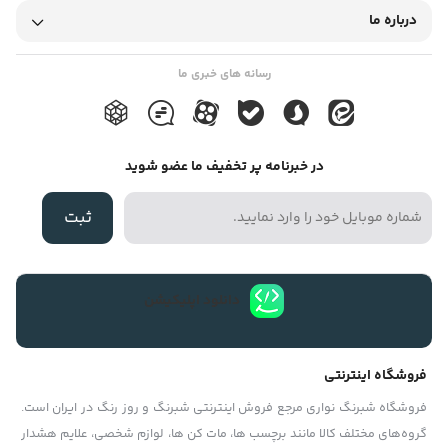
آفتاب کم رنگ نمیشود و تا زمانی که بر اثر تابش شدید آفتاب پوسته
درباره ما
پوسته نشود و از بین نرود رنگ آن ثابت می ماند. برای چسباندن حروف
برش خورده روز رنگهای رنگی بر روی شیشه معمولاً از رنگ سفید همین
رسانه های خبری ما
محصول به عنوان پشت زمینه کار استفاده میکنند. این متریال در دو
نوع مات و براق موجود است که بسته به موارد مصرف شان از آنها
در خبرنامه پر تخفیف ما عضو شوید
استفاده میشود . موارد مصرف روز رنگ بیشترین مصرف روزرنگ برای
برش حروف ، آرم و لوگو میباشد . ولی این متریال مصارف دیگری نیز
ثبت
دارد که به این موارد میتوان اشاره نمود : ۱- به عنوان خطوط راهنما در
ادارات ، شرکتها ، بیمارستانها ، درمانگاهها و ارگانهای بزرگ. ۲- برای
برندد کردن خودروهای پلیس ، تاکسی ها ، آمبولانسها ، یدک کش ها ،
دانلود اپلیکیشن
خودروهای آتش نشانی و به طور کلی تمامی خودروهای امدادی و
خدماتی … ۳- برش نام فروشگاه ومغازه و نصب آن بر روی شیشه و یا
فروشگاه اینترنتی
برش جملات راهنما و نصب آن بر روی شیشه جهت دادن اطلاعات به
فروشگاه شبرنگ نواری مرجع فروش اینترنتی شبرنگ و روز رنگ در ایران است.
مراجعین ادارات ، بیمارستها ، شرکتها و ارگانها. ۴- برش لوگو و آرم
گروه‏‏‌های مختلف کالا مانند برچسب ها، مات کن ها، لوازم شخصی، علایم هشدار