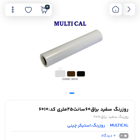
0
روزرنگ سفید براق60سانت25متری کد:6010
روزرنگ سفید براق6010
MULTICAL
روزرنگ،استیکر چینی
/
0
دیدگاه
0