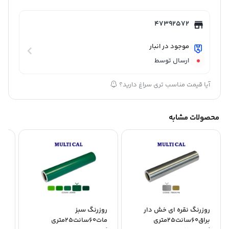
47392572
موجود در انبار
ارسال توسط
آیا قیمت مناسب تری سراغ دارید؟
محصولات مشابه
روزرنگ نقره ای خش دار
روزرنگ سبز
رو
براق60سانت25متری
مات60سانت25متری