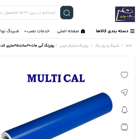
دسته بندی کالاها
صفحه اصلی
خدمات نصب
شبرنگ نوا
/
/
/
روزرنگ آبی مات60سانت25متری کد:2088
خانه
شبرنگ و روز رنگ
روزرنگ،استیکر چینی