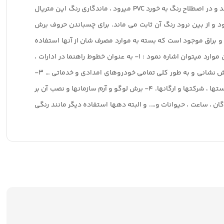
میشود. روزرنگ ها معمولاً در عرض های ۶۱ و ۱۲۲ سانتیمتر تولید میگردند . از آنجاییکه برای تولید این محصول رنگ را با پی وی سی مخلوط میکنند و در اصطلاح رنگ به خورد PVC میرود ، ماندگاری رنگ این متریال
د و از بین نرود رنگ آن ثابت می ماند. برای چسباندن حروف برش
و براق موجود است که بسته به موارد مصرف شان از آنها استفاده
میشود . موارد مصرف روز رنگ بیشترین مصرف روزرنگ برای برش حروف ، آرم و لوگو میباشد . ولی این متریال مصارف دیگری نیز دارد که به این موارد میتوان اشاره نمود : ۱- به عنوان خطوط راهنما در ادارات ،
شرکتها ، بیمارستانها ، درمانگاهها و ارگانهای بزرگ. ۲- برای برندد کردن خودروهای پلیس ، تاکسی ها ، آمبولانسها ، یدک کش ها ، خودروهای آتش نشانی و به طور کلی تمامی خودروهای امدادی و خدماتی … ۳-
برش نام فروشگاه ومغازه و نصب آن بر روی شیشه و یا برش جملات راهنما و نصب آن بر روی شیشه جهت دادن اطلاعات به مراجعین ادارات ، بیمارستها ، شرکتها و ارگانها. ۴- برش لوگو و آرم سازمانها و نصب آن بر
لت ، پرندگان ، ساعت ، حیوانات و…. و البته دهها استفاده دیگر مانند رنگی