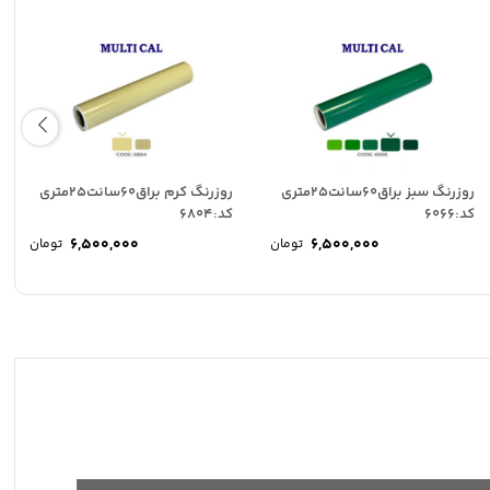
روزرنگ سبز براق60سانت25متری
روزرنگ کرم براق60سانت25متری
کد:6066
کد:6804
6,500,000
6,500,000
تومان
تومان