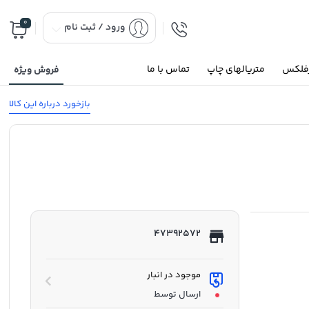
0
ورود / ثبت نام
رفلکس
متریالهای چاپ
تماس با ما
فروش ویژه
بازخورد درباره این کالا
47392572
موجود در انبار
ارسال توسط