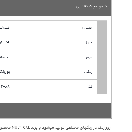
خصوصیات ظاهری
جنس :
ضد آب
طول :
25 متر
عرض :
61 سانت
رنگ :
روزرنگ
کد :
2088