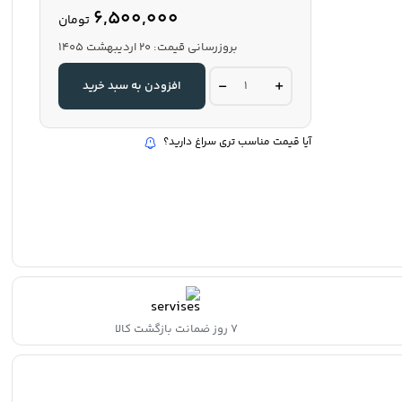
6,500,000
تومان
بروزرسانی قیمت:
20 اردیبهشت 1405
روزرنگ
افزودن به سبد خرید
آبی
مات60سانت25متری
کد:2088
quantity
آیا قیمت مناسب تری سراغ دارید؟
۷ روز ضمانت بازگشت کالا