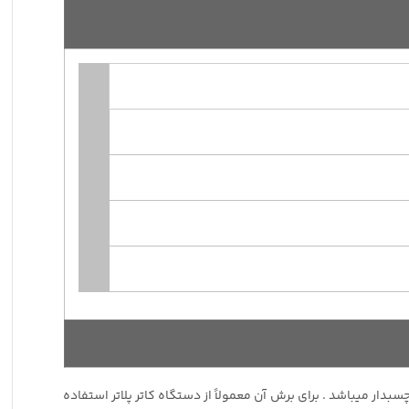
ود با برند MULTI CAL محصول شرکت های خارجی میباشد.روز رنگهای مات و براق از جنس PVC بوده و پشت چسبدار میباشد . برای برش آن معمولاً از دستگاه کاتر پلاتر استفاده