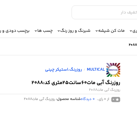
ری
مات کن شیشه
شبرنگ و روز رنگ
چسب ها
برچسب دودی و 
MULTICAL
روزرنگ،استیکر چینی
/
روزرنگ آبی مات60سانت25متری کد:2088
روزرنگ آبی مات2088
از 0 رای
0
دیدگاه
شناسه محصول:
روزرنگ آبی مات2088
0