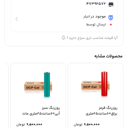
47392572
موجود در انبار
ارسال توسط
آیا قیمت مناسب تری سراغ دارید؟
محصولات مشابه
روزرنگ قرمز
روزرنگ سبز
رو
براق60سانت25متری
آبی60سانت25متری مات
کد:6036
کد:2090
کد:4
6,500,000
تومان
6,500,000
تومان