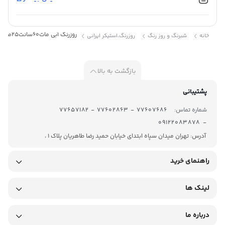
آبی
مات
روزرنگ آبی مات60سانت25متری کد:2087
کد :
2087
خانه
شبرنگ و روز رنگ
روزرنگ،استیکر ایرانی
بازگشت به بالا
پشتیبانی
روز رنگ در رنگهای مختلفی تولید میشود و DCP Cal محصول شرکت
شماره تماس:
77607686 - 77602863 - 77657182
T.A.T میباشد.روز رنگ DCP Cal آبی براق از جنس PVC بوده و پشت
- 09122083878
چسبدار میباشد . برای برش آن معمولاً از دستگاه کاتر پلاتر استفاده
آدرس: تهران میدان سپاه ابتدای خیابان حمید رضا طاهریان پلاک 1 ،
میشود. روزرنگ ها معمولاً در عرض های ۶۱ و ۱۲۲ سانتیمتر تولید
راهنمای خرید
میگردند . از آنجاییکه برای تولید این محصول رنگ را با پی وی سی
مخلوط میکنند و در اصطلاح رنگ به خورد PVC میرود ، ماندگاری رنگ این
لینک ها
متریال بسیار طولانی تر میشود. روز رنگ خام در مقابل نور مستقیم
درباره ما
آفتاب کم رنگ نمیشود و تا زمانی که بر اثر تابش شدید آفتاب پوسته