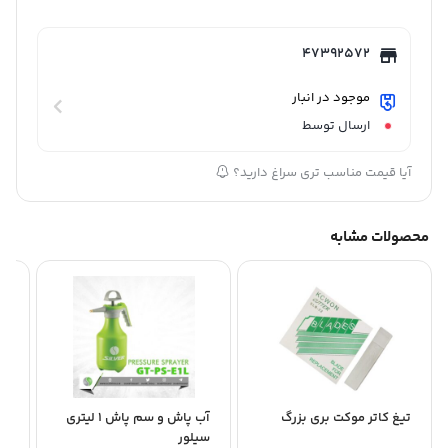
47392572
موجود در انبار
ارسال توسط
آیا قیمت مناسب تری سراغ دارید؟
محصولات مشابه
تیغ کاتر موکت بری بزرگ
آب پاش و سم پاش 1 لیتری
کا
سیلور
ید