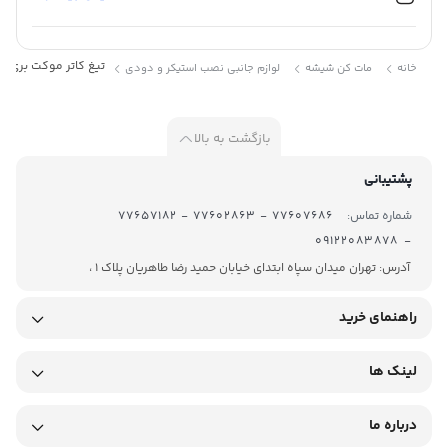
تیغ کاتر موکت بری 
خانه
مات کن شیشه
لوازم جانبی نصب استیکر و دودی
بازگشت به بالا
پشتیبانی
شماره تماس:
77607686 - 77602863 - 77657182
- 09122083878
آدرس: تهران میدان سپاه ابتدای خیابان حمید رضا طاهریان پلاک 1 ،
راهنمای خرید
لینک ها
درباره ما