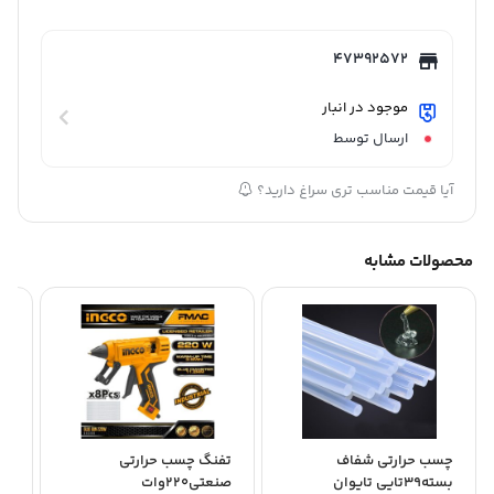
47392572
موجود در انبار
ارسال توسط
آیا قیمت مناسب تری سراغ دارید؟
محصولات مشابه
چسب حرارتی شفاف
تفنگ چسب حرارتی
تف
بسته39تایی تایوان
صنعتی220وات
و د