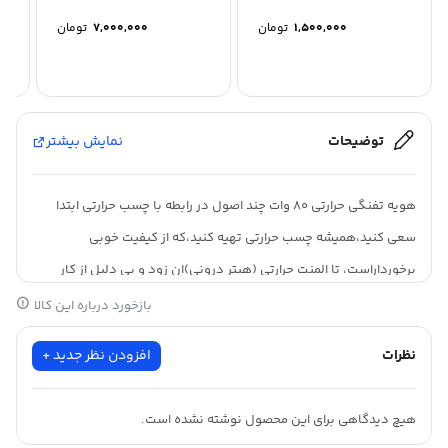
1,500,000
تومان
7,000,000
تومان
توضیحات
نمایش بیشتر
هویه تفنگی حرارتی 80 وات چند اصول در رابطه با چسب حرارتی ابتدا
سعی کنید،همیشه چسب حرارتی تهیه کنید،که از کیفیت خوبی
برخورداراست، تا المنت حرارتی (هیتر درونی)ان زود و بی دلیل از کار
نیافتد و خراب نشود ! سعی کند،مدت زمان طولانی از چسب حرارتی
بازخورد درباره این کالا
استفاده نکنید! چون باعث میشود طول عمر ان کاهش پیدا کند، 5 تا 10
نظرات
افزودن نظر جدید +
دقیقه بعد از انکه چسب حرارتی روشن شد،اقدام به کار خود کنید و
سعی کنید بیشتر از 1 تا 3 ساعت از ان استفاده نکنید. بعد از
هیچ دیدگاهی برای این محصول نوشته نشده است.
استفاده،دور اطراف را کمی تمیز و مرتب کنید و وایر ان را نیز جمع کنید.