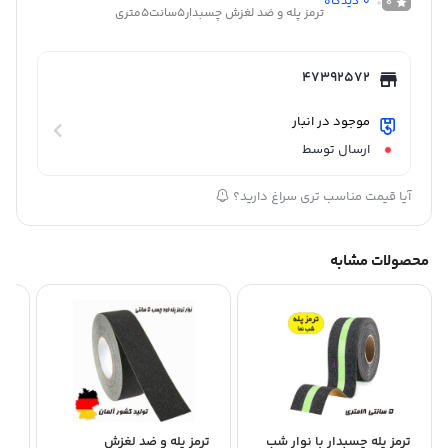
0
دیدگاه
0
ترمز پله و ضد لغزش چسبدار5سانت5متری
47392572
موجود در انبار
ارسال توسط
آیا قیمت مناسب تری سراغ دارید؟
محصولات مشابه
ترمز پله چسبدار با نوار شب
ترمز پله و ضد لغزش
تر