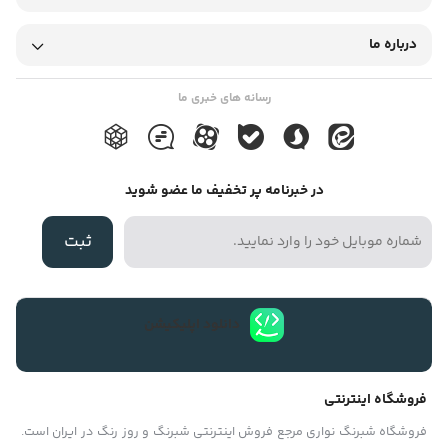
لغزندگی شرکت شبرنگ آسیا می باشد. ارزان بودن این دسته از ترمز پله
درباره ما
ها که به صورت رول با عرض ۵و۲.۵ سانتی متر عرضه می شوند و نصب
بسیار ساده از ویژگی های Fix tape به شمار می آید.پیشنهاد می شود
رسانه های خبری ما
که این نوع از ترمز پله های زبر نواری را فقط در محیط های داخلی وخشک
با تردد کم(تا۲۰ نفر در روز) نصب نمایید.
در خبرنامه پر تخفیف ما عضو شوید
ثبت
دانلود اپلیکیشن
فروشگاه اینترنتی
فروشگاه شبرنگ نواری مرجع فروش اینترنتی شبرنگ و روز رنگ در ایران است.