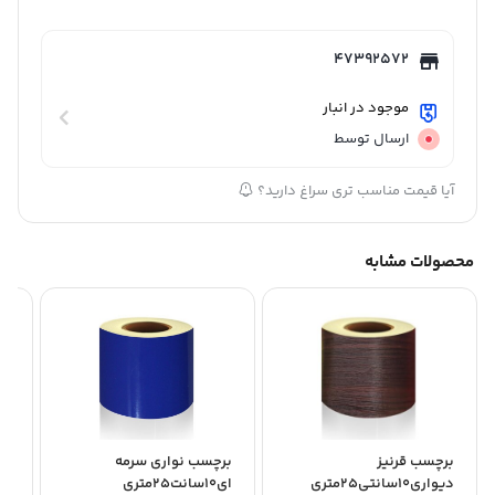
47392572
موجود در انبار
ارسال توسط
آیا قیمت مناسب تری سراغ دارید؟
محصولات مشابه
برچسب قرنیز
برچسب نواری سرمه
بر
دیواری10سانتی25متری
ای10سانت25متری