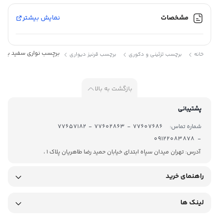
مشخصات
نمایش بیشتر
رنگ :
سفید
براق
برچسب :
برچسب نواری سفید براق10سانت25متری
خانه
برچسب تزئینی و دکوری
برچسب قرنیز دیواری
روزرنگ
نواری
بازگشت به بالا
پشتیبانی
شماره تماس:
77607686 - 77602863 - 77657182
- 09122083878
آدرس: تهران میدان سپاه ابتدای خیابان حمید رضا طاهریان پلاک 1 ،
راهنمای خرید
لینک ها