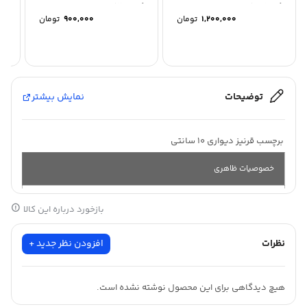
کد:1005
کد:1209
کد:9
1,200,000
تومان
900,000
تومان
توضیحات
نمایش بیشتر
برچسب قرنیز دیواری 10 سانتی
خصوصیات ظاهری
بازخورد درباره این کالا
جنس :
ضد آب
نظرات
افزودن نظر جدید +
طول :
30
متر
10
هیچ دیدگاهی برای این محصول نوشته نشده است.
سانت
عرض :