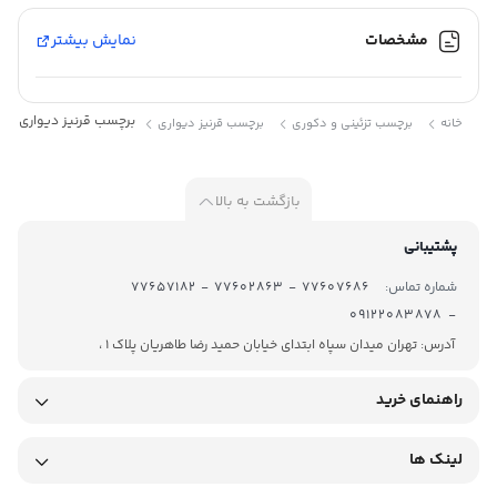
مشخصات
نمایش بیشتر
برچسب
قرنیز
رنگ :
دیواری
10
سانتی
برچسب قرنیز دیواری10سانتی25متری کد:158
خانه
برچسب تزئینی و دکوری
برچسب قرنیز دیواری
158
کد :
بازگشت به بالا
پشتیبانی
شماره تماس:
77607686 - 77602863 - 77657182
- 09122083878
آموزش نحوه چسباندن برچسب قرنیز برچسب‌ کابینت را می‌شود روی
آدرس: تهران میدان سپاه ابتدای خیابان حمید رضا طاهریان پلاک 1 ،
تمامی سطوح صاف کابینت چسبانید و از طرح های متفاوت آن می توانید
راهنمای خرید
بسته به سلیقه‌تان در مکان‌های مختلف استفاده کنید. هستند استفاده
نمایید و حال و هوایی نو به خانه‌تان بدهید. با کمک این برچسب‌ها،
لینک ها
طرح و رنگ کابینت‌ها، کمدها، درب اتاق و یا دیوار را می‌توان به سادگی