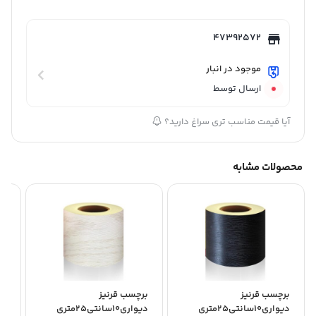
47392572
موجود در انبار
ارسال توسط
آیا قیمت مناسب تری سراغ دارید؟
محصولات مشابه
برچسب قرنیز
برچسب قرنیز
بر
دیواری10سانتی25متری
دیواری10سانتی25متری