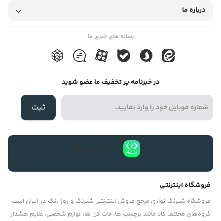
با شیشه مات را از روند کارهای ما حذف کنند. اما همیشه این سوال
درباره ما
مطرح می شود که “شیشه مات کن از کجا بخرم؟”. در این مطلب از سایت
سازوکار قصد داریم که شما را در زمینه خرید شیشه مات کن راهنمایی
رسانه های خبری ما
کنیم و نکاتی که در این خصوص باید به یاد داشته باشید را در اختیارتان
قرار دهیم، پس با ما همراه باشید. شیشه مات کن شیشه مات کن برای
در خبرنامه پر تخفیف ما عضو شوید
جدا سازی فضاهای مختلف در خانه، ادارات، آپارتمان ها و… به کار می رود
و دارای انواع مختلفی است که هر کدام از آنها را در شرایط مناسب خود به
ثبت
کار می برند. انواع شیشه مات کن ها عبارتند از نمونه های: “طرح دار،
ساده، سه بعدی، تزئینی، یک طرفه (برای زمانهایی که میخواهیم از درون
ساخت به بیرون دید داشته باشیم و از بیرون، داخل ساختمان معلوم
دانلود اپلیکیشن
نباشد.)، کاهش دهنده نور، رنگی و…” که شما باید با توجه به سلیقه و
کاربردی که مد نظر دارید، یکی از این محصولات را انتخاب کنید. به عنوان
فروشگاه اینترنتی
مثال اگر شما بخواهید رنگ نوری که به ساختمان وارد می شود را تغییر
فروشگاه شبرنگ نواری مرجع فروش اینترنتی شبرنگ و روز رنگ در ایران است.
دهید، بهترین گزینه برای شما شیشه مات کن رنگی خواهد بود و از
گروه‏‏‌های مختلف کالا مانند برچسب ها، مات کن ها، لوازم شخصی، علایم هشدار