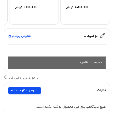
6,500,000
تومان
1,000,000
تومان
توضیحات
نمایش بیشتر
خصوصیات ظاهری
بازخورد درباره این کالا
جنس :
ضد
آب
نظرات
افزودن نظر جدید +
طول :
15 متر
هیچ دیدگاهی برای این محصول نوشته نشده است.
عرض :
90
سانت