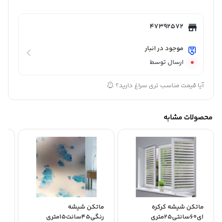
47392572
موجود در انبار
ارسال توسط
آیا قیمت مناسب تری سراغ دارید؟
محصولات مشابه
ماتکن شیشه کرکره
ماتکن شیشه
ما
ای60سانتی25متری
رنگی45سانت15متری
سندپ