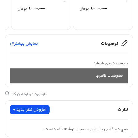
کد:BK-20
کد:BK-05
6,000,000
تومان
6,000,000
تومان
توضیحات
نمایش بیشتر
برچسب دودی شیشه
خصوصیات ظاهری
بازخورد درباره این کالا
جنس :
یو وی
ضد
خش
نظرات
افزودن نظر جدید +
طول :
30
متر
هیچ دیدگاهی برای این محصول نوشته نشده است.
50