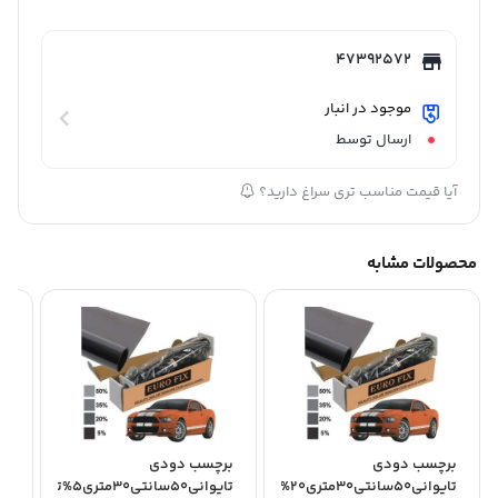
47392572
موجود در انبار
ارسال توسط
آیا قیمت مناسب تری سراغ دارید؟
محصولات مشابه
برچسب دودی
برچسب دودی
بر
تایوانی50سانتی30متری20%تیره
تایوانی50سانتی30متری5%تیره
آمریک