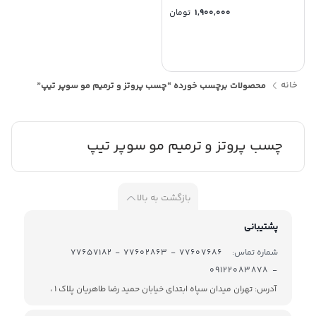
1,900,000
تومان
خانه
محصولات برچسب خورده “چسب پروتز و ترمیم مو سوپر تیپ”
چسب پروتز و ترمیم مو سوپر تیپ
بازگشت به بالا
پشتیبانی
شماره تماس:
77607686 - 77602863 - 77657182
- 09122083878
آدرس: تهران میدان سپاه ابتدای خیابان حمید رضا طاهریان پلاک 1 ،