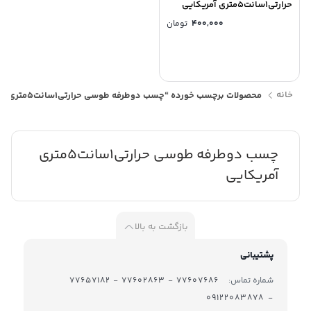
حرارتی1سانت5متری آمریکایی
400,000
تومان
خانه
محصولات برچسب خورده “چسب دوطرفه طوسی حرارتی1سانت5متری آمریکایی”
چسب دوطرفه طوسی حرارتی1سانت5متری
آمریکایی
بازگشت به بالا
پشتیبانی
شماره تماس:
77607686 - 77602863 - 77657182
- 09122083878