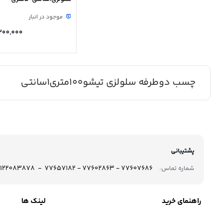
موجود در انبار
200,000
چسب دوطرفه سلولزی تیشو100متری1سانتی
پشتیبانی
77607686 - 77602863 - 77657182 - 09122083878
شماره تماس:
راهنمای خرید
لینک ها