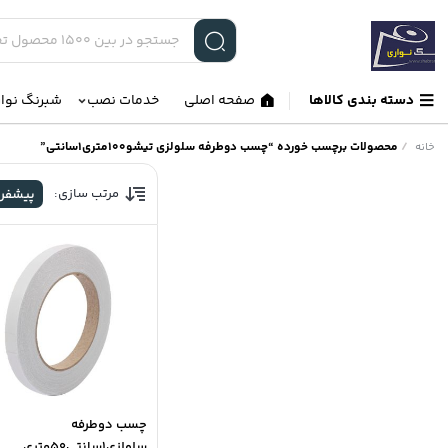
دسته بندی کالاها
صفحه اصلی
خدمات نصب
شبرنگ نوا
/
محصولات برچسب خورده “چسب دوطرفه سلولزی تیشو100متری1سانتی”
خانه
مرتب سازی:
پیشفر
چسب دوطرفه
سلولزی1سانتی50متری