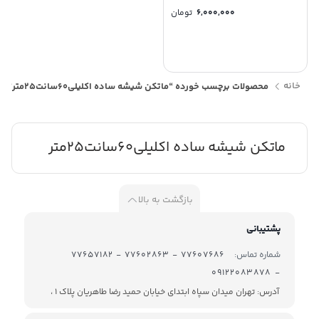
6,000,000
تومان
خانه
محصولات برچسب خورده “ماتکن شیشه ساده اکلیلی60سانت25متر”
ماتکن شیشه ساده اکلیلی60سانت25متر
بازگشت به بالا
پشتیبانی
شماره تماس:
77607686 - 77602863 - 77657182
- 09122083878
آدرس: تهران میدان سپاه ابتدای خیابان حمید رضا طاهریان پلاک 1 ،