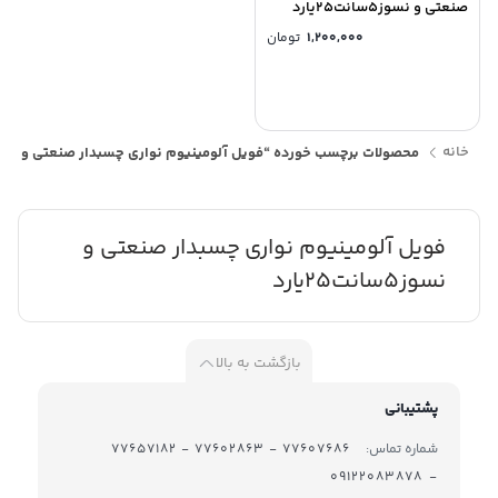
صنعتی و نسوز5سانت25یارد
1,200,000
تومان
خانه
محصولات برچسب خورده “فویل آلومینیوم نواری چسبدار صنعتی و نسوز5سانت25یار
فویل آلومینیوم نواری چسبدار صنعتی و
نسوز5سانت25یارد
بازگشت به بالا
پشتیبانی
شماره تماس:
77607686 - 77602863 - 77657182
- 09122083878