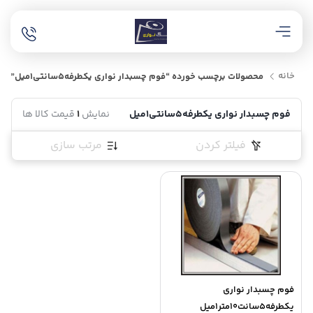
خانه
محصولات برچسب خورده “فوم چسبدار نواری یکطرفه5سانتی1میل”
فوم چسبدار نواری یکطرفه5سانتی1میل
نمایش
1
قیمت کالا ها
فیلتر کردن
مرتب سازی
فوم چسبدار نواری
یکطرفه5سانت10متر1میل