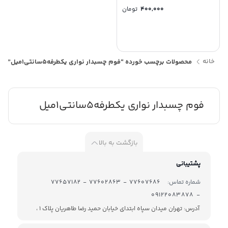
400,000
تومان
خانه
محصولات برچسب خورده “فوم چسبدار نواری یکطرفه5سانتی1میل”
فوم چسبدار نواری یکطرفه5سانتی1میل
بازگشت به بالا
پشتیبانی
شماره تماس:
77607686 - 77602863 - 77657182
- 09122083878
آدرس: تهران میدان سپاه ابتدای خیابان حمید رضا طاهریان پلاک 1 ،