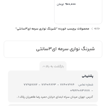
900,000
تومان
خانه
محصولات برچسب خورده “شبرنگ نواری سرمه ای3سانتی”
شبرنگ نواری سرمه ای3سانتی
بازگشت به بالا
پشتیبانی
شماره تماس:
77607686 - 77602863 - 77657182
- 09122083878
آدرس: تهران میدان سپاه ابتدای خیابان حمید رضا طاهریان پلاک 1 ،