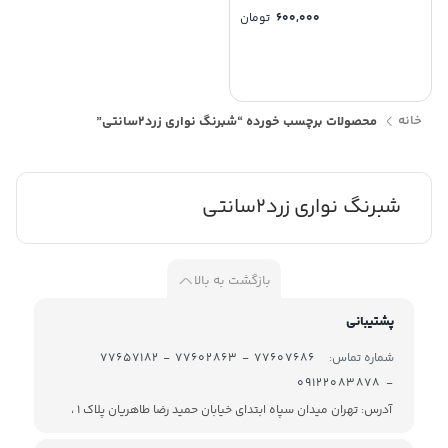
600,000
تومان
خانه
محصولات برچسب خورده “شبرنگ نواری زرد2سانتی”
شبرنگ نواری زرد2سانتی
بازگشت به بالا
پشتیبانی
شماره تماس:
77607686 - 77602863 - 77657182
- 09122083878
آدرس: تهران میدان سپاه ابتدای خیابان حمید رضا طاهریان پلاک 1 ،