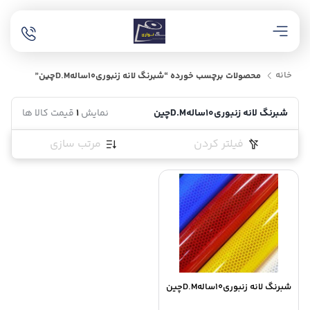
خانه
محصولات برچسب خورده “شبرنگ لانه زنبوری10سالهD.Mچین”
شبرنگ لانه زنبوری10سالهD.Mچین
نمایش
1
قیمت کالا ها
فیلتر کردن
مرتب سازی
شبرنگ لانه زنبوری10سالهD.Mچین