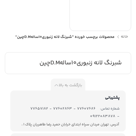
خانه
محصولات برچسب خورده “شبرنگ لانه زنبوری10سالهD.Mچین”
شبرنگ لانه زنبوری10سالهD.Mچین
بازگشت به بالا
پشتیبانی
شماره تماس:
77607686 - 77602863 - 77657182
- 09122083878
آدرس: تهران میدان سپاه ابتدای خیابان حمید رضا طاهریان پلاک 1 ،