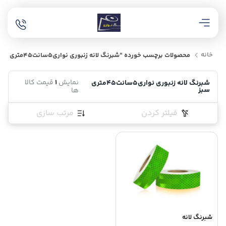
خانه
محصولات برچسب خورده “شبرنگ لانه زنبوری نواری5سانت45متری سبز”
نمایش
1
قیمت کالا
شبرنگ لانه زنبوری نواری5سانت45متری
سبز
ها
فیلتر کردن
مرتب سازی
شبرنگ لانه