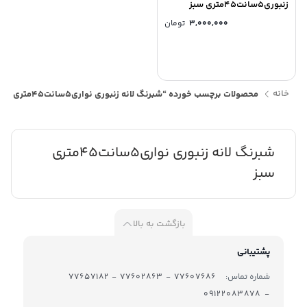
زنبوری5سانت45متری سبز
3,000,000
تومان
خانه
محصولات برچسب خورده “شبرنگ لانه زنبوری نواری5سانت45متری سبز”
شبرنگ لانه زنبوری نواری5سانت45متری
سبز
بازگشت به بالا
پشتیبانی
شماره تماس:
77607686 - 77602863 - 77657182
- 09122083878