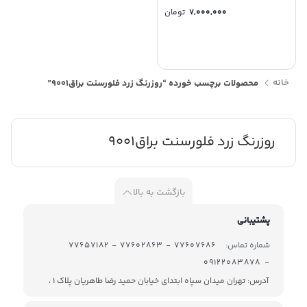
7,000,000
تومان
خانه
محصولات برچسب خورده “روزرنگ زرد فلورسنت براق9001”
روزرنگ زرد فلورسنت براق9001
بازگشت به بالا
پشتیبانی
شماره تماس:
77607686 - 77602863 - 77657182
- 09122083878
آدرس: تهران میدان سپاه ابتدای خیابان حمید رضا طاهریان پلاک 1 ،