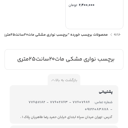
2,400,000
تومان
خانه
محصولات برچسب خورده “برچسب نواری مشکی مات20سانت25متری”
برچسب نواری مشکی مات20سانت25متری
بازگشت به بالا
پشتیبانی
شماره تماس:
77607686 - 77602863 - 77657182
- 09122083878
آدرس: تهران میدان سپاه ابتدای خیابان حمید رضا طاهریان پلاک 1 ،