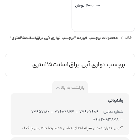
200,000
تومان
خانه
محصولات برچسب خورده “برچسب نواری آبی براق1سانت25متری”
برچسب نواری آبی براق1سانت25متری
بازگشت به بالا
پشتیبانی
شماره تماس:
77607686 - 77602863 - 77657182
- 09122083878
آدرس: تهران میدان سپاه ابتدای خیابان حمید رضا طاهریان پلاک 1 ،