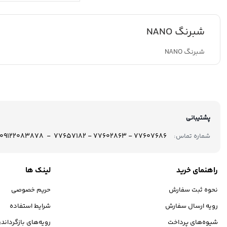
شبرنگ NANO
شبرنگ NANO
پشتیبانی
77607686 - 77602863 - 77657182 - 09122083878
شماره تماس:
راهنمای خرید
لینک ها
نحوه ثبت سفارش
حریم خصوصی
رویه ارسال سفارش
شرایط استفاده
شیوه‌های پرداخت
رویه‌های بازگرداندن