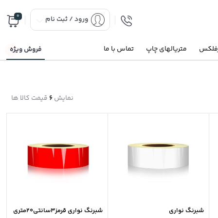
0
ورود / ثبت نام
رفلکس
متریالهای چاپ
تماس با ما
فروش ویژه
نمایش
6
قیمت کالا ها
شبرنگ نواری
شبرنگ نواری قرمز3سانتی20متری