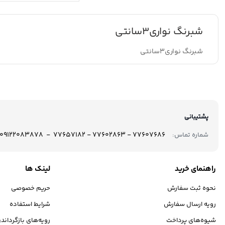
شبرنگ نواری3سانتی
شبرنگ نواری3سانتی
پشتیبانی
77607686 - 77602863 - 77657182 - 09122083878
شماره تماس:
راهنمای خرید
لینک ها
نحوه ثبت سفارش
حریم خصوصی
رویه ارسال سفارش
شرایط استفاده
شیوه‌های پرداخت
رویه‌های بازگرداندن