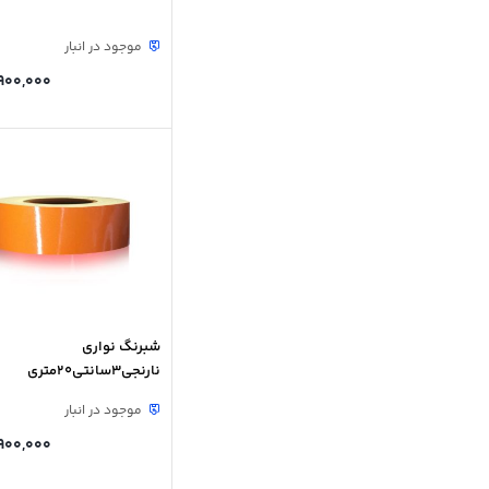
موجود در انبار
900,000
شبرنگ نواری
نارنجی3سانتی20متری
موجود در انبار
900,000